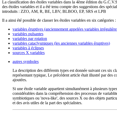
La classification des étoiles variables dans la 4ème édition du G.C.V.S
des étoiles variables et il a été tenu compte des suggestions des spé
introduits : ZZO, AM, R, BE, LBV, BLBOO, EP, SRS et LPB
Il a ainsi été possible de classer les étoiles variables en six catégories :
variables éruptives (anciennement appelées variables irrégulière
variables pulsantes
variables par rotation
variables cataclysmiques (les anciennes variables éruptives)
variables à éclipses
sources X variables
autres symboles
La description des différents types est donnée suivant ces six c
représentant typique, Le précédent article était illustré par des 
ajoutées.
Si une étoile variable appartient simultanément à plusieurs ty
considérables dans la compréhension des processus de variablité, l
symbiotiques ou 'nova-like', des sources X ou des objets particul
et des avis utiles de la part des spécialistes.