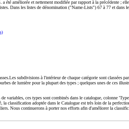
. a été améliorée et nettement modifiée par rapport à la précédente ; el
cialistes. Dans les listes de dénomination ("Name-Lists") 67 à 77 et d
s)
lasses.Les subdivisions à l'intérieur de chaque catégorie sont classées 
courbes de lumière pour la plupart des types ; quelques unes de ces illustr
pes de variables, ces types sont combinés dans le catalogue, colonne 'T
a classification adoptée dans le Catalogue est très loin de la perfection.
iers. Nous continuerons à porter nos efforts afin d'améliorer la classific