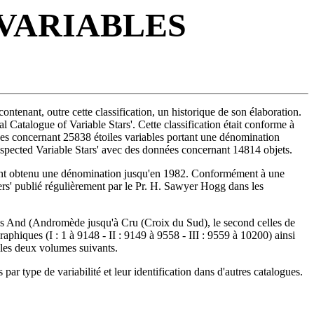
 VARIABLES
 contenant, outre cette classification, un historique de son élaboration.
l Catalogue of Variable Stars'. Cette classification était conforme à
ées concernant 25838 étoiles variables portant une dénomination
suspected Variable Stars' avec des données concernant 14814 objets.
 ayant obtenu une dénomination jusqu'en 1982. Conformément à une
ers' publié régulièrement par le Pr. H. Sawyer Hogg dans les
dans And (Andromède jusqu'à Cru (Croix du Sud), le second celles de
hiques (I : 1 à 9148 - II : 9149 à 9558 - III : 9559 à 10200) ainsi
s les deux volumes suivants.
 par type de variabilité et leur identification dans d'autres catalogues.