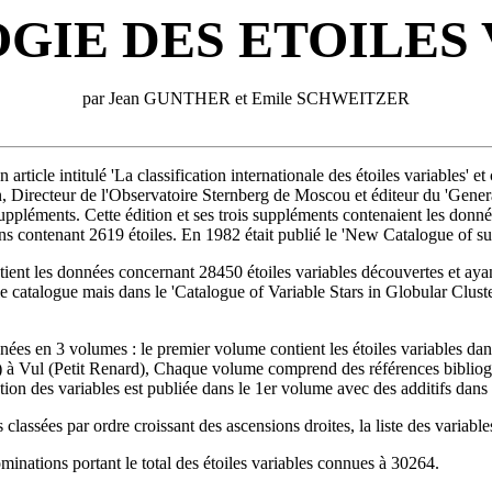
GIE DES ETOILES
par Jean GUNTHER et Emile SCHWEITZER
rticle intitulé 'La classification internationale des étoiles variables' et
kin, Directeur de l'Observatoire Sternberg de Moscou et éditeur du 'Genera
ppléments. Cette édition et ses trois suppléments contenaient les donn
ions contenant 2619 étoiles. En 1982 était publié le 'New Catalogue of 
ontient les données concernant 28450 étoiles variables découvertes et
e catalogue mais dans le 'Catalogue of Variable Stars in Globular Clust
onnées en 3 volumes : le premier volume contient les étoiles variables 
) à Vul (Petit Renard), Chaque volume comprend des références bibliograp
cation des variables est publiée dans le 1er volume avec des additifs dan
classées par ordre croissant des ascensions droites, la liste des variables
minations portant le total des étoiles variables connues à 30264.