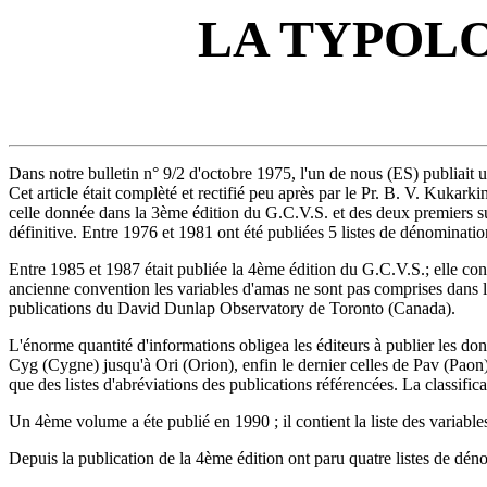
LA TYPOLO
Dans notre bulletin n° 9/2 d'octobre 1975, l'un de nous (ES) publiait un a
Cet article était complèté et rectifié peu après par le Pr. B. V. Kukar
celle donnée dans la 3ème édition du G.C.V.S. et des deux premiers su
définitive. Entre 1976 et 1981 ont été publiées 5 listes de dénominat
Entre 1985 et 1987 était publiée la 4ème édition du G.C.V.S.; elle c
ancienne convention les variables d'amas ne sont pas comprises dans l
publications du David Dunlap Observatory de Toronto (Canada).
L'énorme quantité d'informations obligea les éditeurs à publier les d
Cyg (Cygne) jusqu'à Ori (Orion), enfin le dernier celles de Pav (Paon
que des listes d'abréviations des publications référencées. La classifi
Un 4ème volume a éte publié en 1990 ; il contient la liste des variables 
Depuis la publication de la 4ème édition ont paru quatre listes de déno